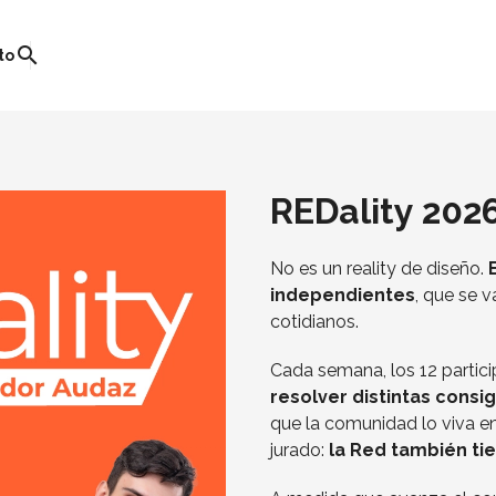
search
to
REDality 202
No es un reality de diseño.
independientes
, que se v
cotidianos.
Cada semana, los 12 partic
resolver distintas consi
que la comunidad lo viva en
jurado:
la Red también ti