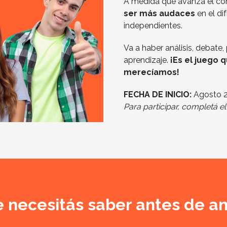
A medida que avanza el co
ser más audaces
en el di
independientes.
Va a haber análisis, debate,
aprendizaje.
¡Es el juego 
merecíamos!
FECHA DE INICIO:
Agosto 
Para participar, completá e
 necesitás saber antes de a