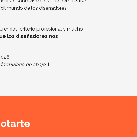
ncurso, sobreviven los que demuestran
fícil mundo de los diseñadores
 premios, criterio profesional y mucho
que los diseñadores nos
2026
l formulario de abajo
⬇️
notarte