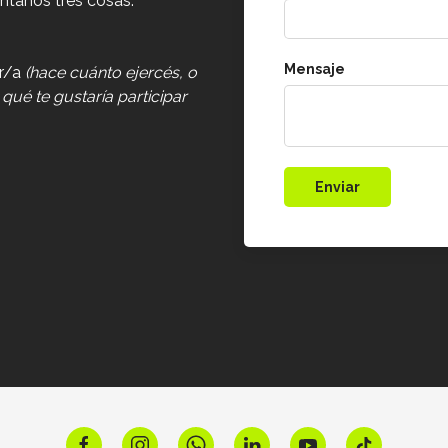
ntanos tres cosas:
Mensaje
or/a
(hace cuánto ejercés, o
 qué te gustaría participar
Enviar