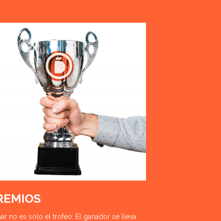
REMIOS
ar no es solo el trofeo. El ganador se lleva