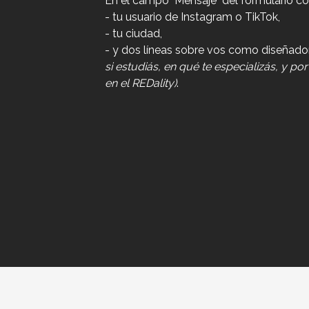
En el campo "Mensaje" del formulario co
- tu usuario de Instagram o TikTok,
- tu ciudad,
- y dos líneas sobre vos como diseñad
si estudiás, en qué te especializás, y por
en el REDality)
.